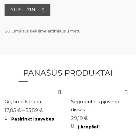
Su Jumis susisieksime artimiausiu metu.
PANAŠŪS PRODUKTAI
Gręžimo karūna
Segmentinis pjovimo
diskas
17,85
€
–
55,59
€
29,19
€
This
Pasirinkti savybes
product
Į krepšelį
has
multiple