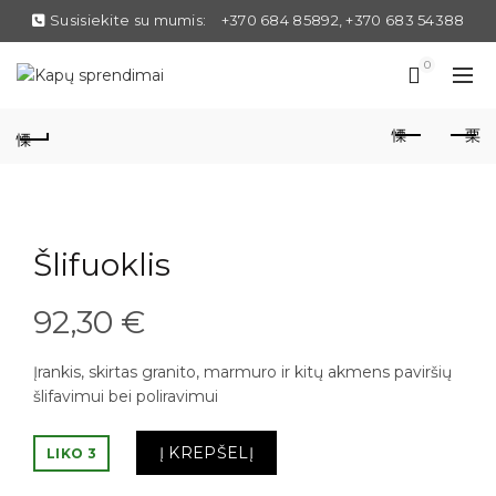
Susisiekite su mumis:
+370 684 85892, +370 683 54388
0
Šlifuoklis
92,30
€
Įrankis, skirtas granito, marmuro ir kitų akmens paviršių
šlifavimui bei poliravimui
Į KREPŠELĮ
LIKO 3