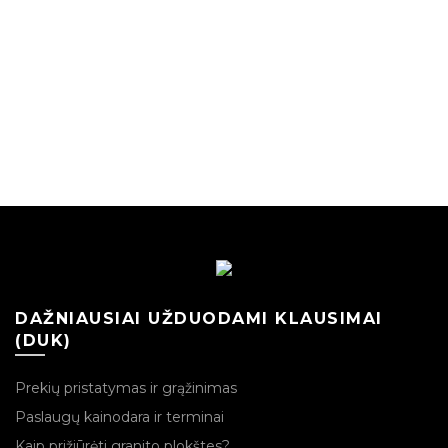
variants.
The
options
may
be
chosen
on
the
product
page
DAŽNIAUSIAI UŽDUODAMI KLAUSIMAI
(DUK)
Prekių pristatymas ir grąžinimas
Paslaugų kainodara ir terminai
Kaip prižiūrėti granito plokštes?