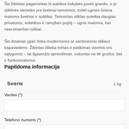
Šis žibintas pagamintas iš aukštos kokybės juodo granito, o jo
stiklinės sienelės yra švelniai tamsintos, todėl ugnies šviesa
matoma švelniai ir subtiliai. Tamsintas stiklas suteikia daugiau
privatumo, estetikos ir ramybės pojūtį – ugnis matoma, bet
neerzinančiai ryškiai.
Šis dizainas ypač tinka modernioms ar santūresnio stiliaus
kapavietėms. Žibintas išlieka tvirtas ir patikimas visomis oro
sąlygomis – tai ilgaamžis sprendimas, sukurtas ne tik grožiui, bet
ir funkcionalumui.
Papildoma informacija
Svoris
1 kg
Vardas (*)
Telefono numeris (*)