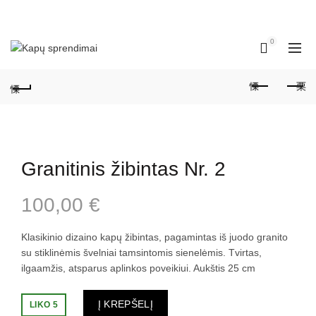
Susisiekite su mumis:
+370 684 85892, +370 683 54388
0
Granitinis žibintas Nr. 2
100,00
€
Klasikinio dizaino kapų žibintas, pagamintas iš juodo granito
su stiklinėmis švelniai tamsintomis sienelėmis. Tvirtas,
ilgaamžis, atsparus aplinkos poveikiui. Aukštis 25 cm
Į KREPŠELĮ
LIKO 5