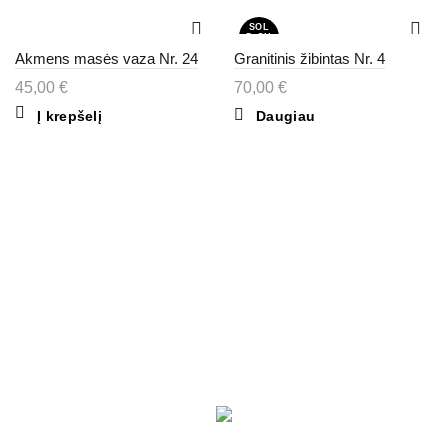
SOL
D OU
T
Akmens masės vaza Nr. 24
Granitinis žibintas Nr. 4
45,00
€
70,00
€
Į krepšelį
Daugiau